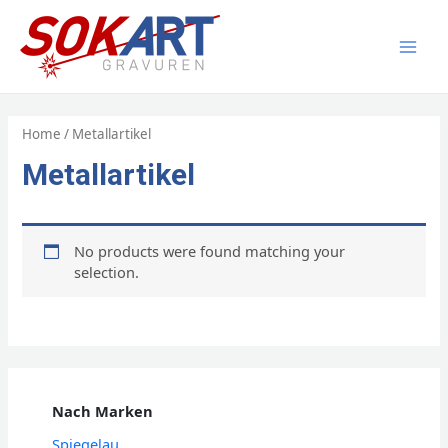
Zum
Inhalt
springen
MAI
MEN
Home
/ Metallartikel
Metallartikel
No products were found matching your
selection.
Nach Marken
Spiegelau