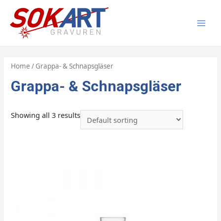
Zum
Inhalt
springen
MAI
MEN
Home
/ Grappa- & Schnapsgläser
Grappa- & Schnapsgläser
Showing all 3 results