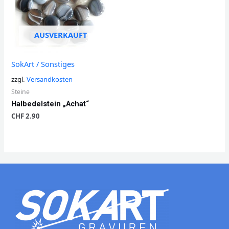
AUSVERKAUFT
SokArt / Sonstiges
zzgl.
Versandkosten
Steine
Halbedelstein „Achat“
CHF
2.90